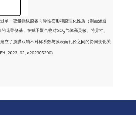
通过单一变量操纵膜各向异性变形和膜理化性质（例如渗透
SO
殊的花菁侧基，在赋予聚合物对
气体高灵敏、特异性、
2
功建立了质膜双轴不对称系数与膜表面孔径之间的协同变化关
 Ed. 2023, 62, e202305290)