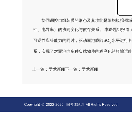
协同调控自组装膜的形态及其功能是细胞模拟领
性、电导率）的协同变化与依存关系。
本
课题组报道
SO
可逆性应答能力的同时，驱动囊泡膜随
水平进行
2
系，实现了对囊泡内多种负载物质的程序化跨膜输运
上一篇：学术新闻
下一篇：学术新闻
Copyright © 2022-
2026
闫强课题组 All Rights Reserved.